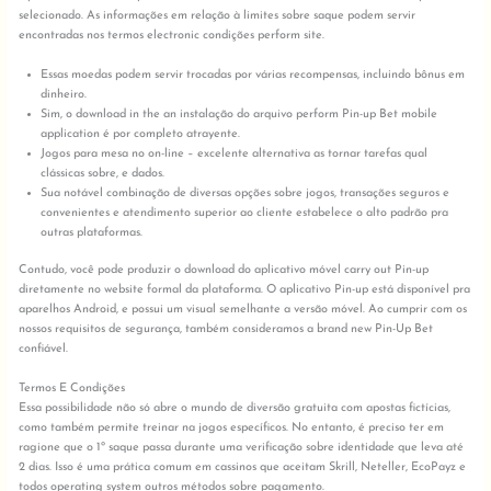
selecionado. As informações em relação à limites sobre saque podem servir
encontradas nos termos electronic condições perform site.
Essas moedas podem servir trocadas por várias recompensas, incluindo bônus em
dinheiro.
Sim, o download in the an instalação do arquivo perform Pin-up Bet mobile
application é por completo atrayente.
Jogos para mesa no on-line – excelente alternativa as tornar tarefas qual
clássicas sobre, e dados.
Sua notável combinação de diversas opções sobre jogos, transações seguros e
convenientes e atendimento superior ao cliente estabelece o alto padrão pra
outras plataformas.
Contudo, você pode produzir o download do aplicativo móvel carry out Pin-up
diretamente no website formal da plataforma. O aplicativo Pin-up está disponível pra
aparelhos Android, e possui um visual semelhante a versão móvel. Ao cumprir com os
nossos requisitos de segurança, também consideramos a brand new Pin-Up Bet
confiável.
Termos E Condições
Essa possibilidade não só abre o mundo de diversão gratuita com apostas fictícias,
como também permite treinar na jogos específicos. No entanto, é preciso ter em
ragione que o 1º saque passa durante uma verificação sobre identidade que leva até
2 dias. Isso é uma prática comum em cassinos que aceitam Skrill, Neteller, EcoPayz e
todos operating system outros métodos sobre pagamento.