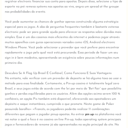
registrar electronic financiar sua conta para apostas. Depois disso, selecione u tipo de
esporte na pré remesa systems nas apostas ao vivo, angra um spread at the groupe
nas probabilidades do evento.
Você pode aumentar as chances de ganhar apenas construindo alguma estratégia
especial para os jogos. A aba de perguntas frequentes também é bastante extensa
electronic pode ser para grande ajuda para oferecer as respostas sobre dúvidas mais
simples. Esse é um dos cassinos mais eficientes da internet e podemos jogar através
muitos aparelhos com guias operacionais variados como iOS, Android electronic
Windows Phone. Você pode selecionar u provedor que você prefere para encontrar
rapidamente o jogo pelo qual você está procurando. Essa periodo de fazer um seu
sign in é bem modestos, apresentando an exigência sobre poucas informações num
primeiro dia.
Descubra Se A Flag Up Brasil É Confiável, Como Funciona E Suas Vantagens
No entanto, vale verificar com um provedor de deposito se há alguma taxa ao usar o
método para essa finalidade. Certamente, a Pin-up cassino é totalmente legal zero
Brasil, e seus jogos estão de acordo com the lei por meio do “Bet Fair” que possibilita
ganhos e perdas equilibradas para os usuários. Além das opções acima serem 100 %
confiáveis, an opção Pix também está disponível, oferecendo aos apostadores um
depósito e saque instantâneo, cumprindo o que promete. Neste game de Poker
possuindo baralho» «Francês, os jogadores poderão realizar 11 combinações
diferentes que pagam o jogador pinup apostas. Ao entrar
pin up
na plataforma você
vai notar o qual o foco é no cassino on-line Pin-up, todos operating system principais
jogos e fornecedores de renome já são apresentados na seção principal do site. No