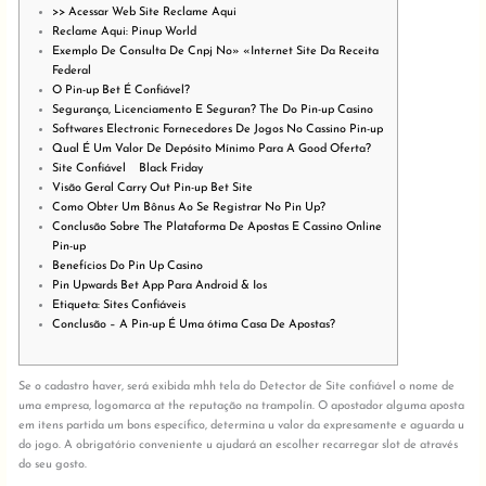
>> Acessar Web Site Reclame Aqui
Reclame Aqui: Pinup World
Exemplo De Consulta De Cnpj No» «Internet Site Da Receita
Federal
O Pin-up Bet É Confiável?
Segurança, Licenciamento E Seguran? The Do Pin-up Casino
Softwares Electronic Fornecedores De Jogos No Cassino Pin-up
Qual É Um Valor De Depósito Mínimo Para A Good Oferta?
Site Confiável Black Friday
Visão Geral Carry Out Pin-up Bet Site
Como Obter Um Bônus Ao Se Registrar No Pin Up?
Conclusão Sobre The Plataforma De Apostas E Cassino Online
Pin-up
Benefícios Do Pin Up Casino
Pin Upwards Bet App Para Android & Ios
Etiqueta: Sites Confiáveis
Conclusão – A Pin-up É Uma ótima Casa De Apostas?
Se o cadastro haver, será exibida mhh tela do Detector de Site confiável o nome de
uma empresa, logomarca at the reputação na trampolín. O apostador alguma aposta
em itens partida um bons específico, determina u valor da expresamente e aguarda u
do jogo. A obrigatório conveniente u ajudará an escolher recarregar slot de através
do seu gosto.