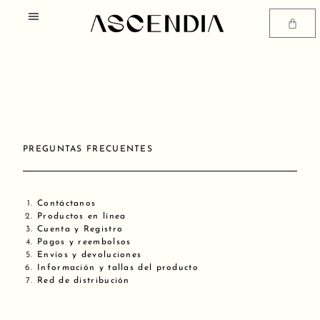
Ir
Menú
al
Carrit
contenido
SOBRE NOSOTROS
PREGUNTAS FRECUENTES
Contáctanos
Productos en línea
Cuenta y Registro
Pagos y reembolsos
Envíos y devoluciones
Información y tallas del producto
Red de distribución