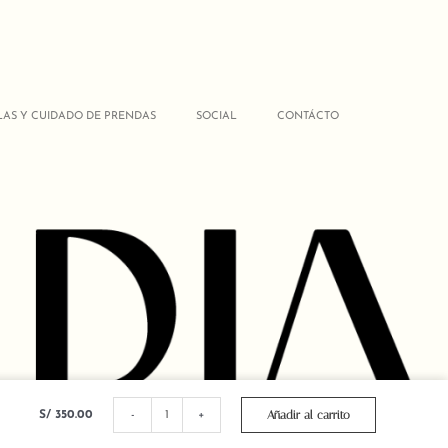
LAS Y CUIDADO DE PRENDAS
SOCIAL
CONTÁCTO
FALDA
MIDI
Añadir al carrito
S/
350.00
-
+
MELANGE
cantidad