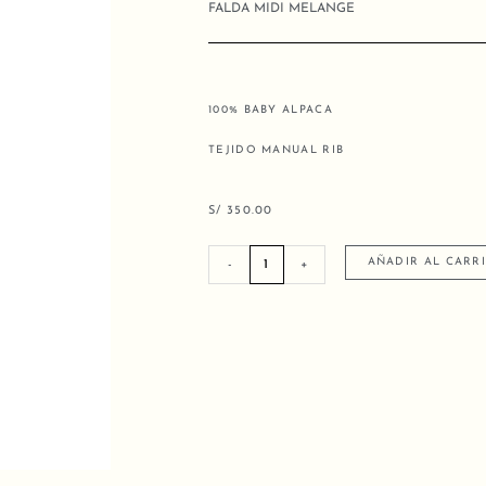
FALDA MIDI MELANGE
100% BABY ALPACA
TEJIDO MANUAL RIB
S/
350.00
FALDA
AÑADIR AL CARR
-
+
MIDI
MELANGE
cantidad