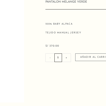
PANTALON MELANGE VERDE
100% BABY ALPACA
TEJIDO MANUAL JERSEY
S/
370.00
PANTALON
AÑADIR AL CARR
-
+
MELANGE
VERDE
cantidad