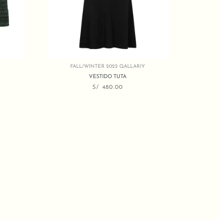
FALL/WINTER 2022 QALLARIY
VESTIDO TUTA
S/
480.00