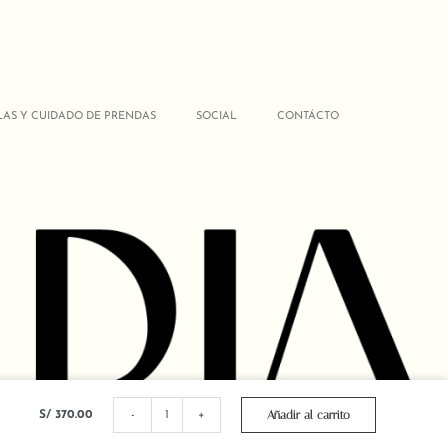
LAS Y CUIDADO DE PRENDAS
SOCIAL
CONTÁCTO
PANTALON
MELANGE
Añadir al carrito
S/
370.00
-
+
VERDE
cantidad