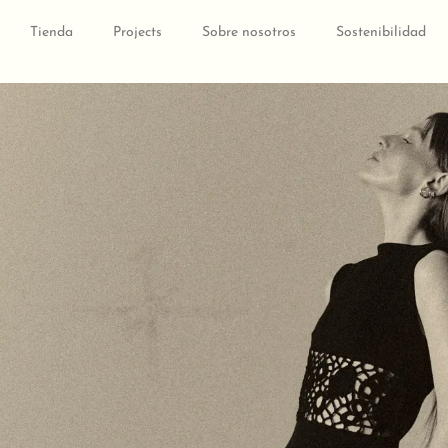
Ir
al
Tienda
Projects
Sobre nosotros
Sostenibilidad
contenido