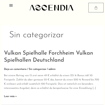
Ir
Menú
al
Carrit
contenido
SOBRE NOSOTROS
Sin categorizar
Vulkan
Vulkan Spielhalle Forchheim Vulkan
Spielhalle
Spielhallen Deutschland
Forchheim
Vulkan
Spielhallen
Deja un comentario
/
Sin categorizar
/
admin
Deutschland
Bei einem Betrag von 15 erst wenn 49 € erhältst du einen 125 % Bonus inkl 50
Freispiele. Zahlst du aber genauso 50 € das, kannst du einen 200 % Reward bis 700
€ einlösen und erhält zusätzlich 100 Freispiele. Dies ist natürlich ein besonders
interessantes Angebot, denn so erhältst du beispielsweise für eine Einzahlung […]
Leer más »