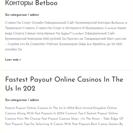
Конторы Betboo
Официальный
Сайт
Sin categorizar
/
admin
Букмекерской
Конторы
Ставки На Спорт Онлайн Официальный Сайт Букмекерской Конторы Betboom а
Betboo
Правильно Ставить Ставки На Спорт в Интернете И Выигрывать Content Какие
вида Спорта Самые популярные На Ggbet? Linebet Официальный Сайт
Букмекерской Компании 000 рублей За Прогноз на Товарищеский Матч россия
– Сербия ото Бк Олимпбет Рейтинг Букмекеров Odds Am Фрибеты до 50 000
копейки За
Leer más »
Fastest
Fastest Payout Online Casinos In The
Payout
Us In 202
Online
Casinos
In
Sin categorizar
/
admin
The
Fastest Payout Online Casinos In The Us In 2024 Best United Kingdom Online
Us
Casinos Along With Fast Payouts In 2024 Content Top 5 Fastest Payout Online
In
Casinos How We Choose Fast Payout Casinos Stay» «In The Know – Take Edge Of
202
Fast Payouts Tips For Selecting A Casino With Fast Payouts Best Casino Games By