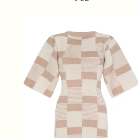
S/
370.00