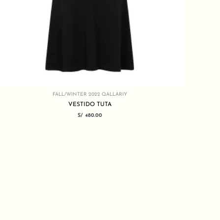
FALL/WINTER 2022 QALLARIY
VESTIDO TUTA
S/
480.00