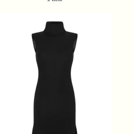
S/
430.00