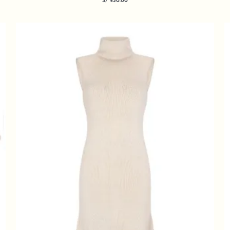
S/
430.00